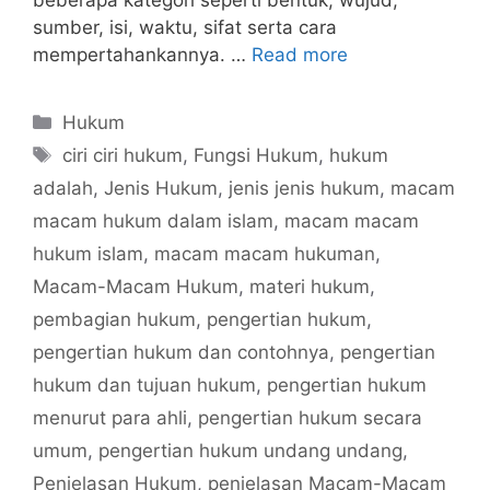
beberapa kategori seperti bentuk, wujud,
sumber, isi, waktu, sifat serta cara
mempertahankannya. …
Read more
Categories
Hukum
Tags
ciri ciri hukum
,
Fungsi Hukum
,
hukum
adalah
,
Jenis Hukum
,
jenis jenis hukum
,
macam
macam hukum dalam islam
,
macam macam
hukum islam
,
macam macam hukuman
,
Macam-Macam Hukum
,
materi hukum
,
pembagian hukum
,
pengertian hukum
,
pengertian hukum dan contohnya
,
pengertian
hukum dan tujuan hukum
,
pengertian hukum
menurut para ahli
,
pengertian hukum secara
umum
,
pengertian hukum undang undang
,
Penjelasan Hukum
,
penjelasan Macam-Macam